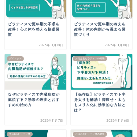
ピラティスで更年期の不眠を
ピラティスで更年期の冷えを
改善！心と体を整える快眠習
改善！体の内側から温まる習
慣
慣づくり
2025年11月18日
2025年11月18日
ダイエット
お悩み別ピラティスの効果
なぜピラティスで内臓脂肪が
【保存版】ピラティスで下半
燃焼する？効果の理由とおす
身太りを解消！脚痩せ・太も
すめの始め方
もスリム化に効果的な方法と
は？
2025年11月7日
2025年11月6日
更年期×ピラティス
お悩み別ピラティスの効果