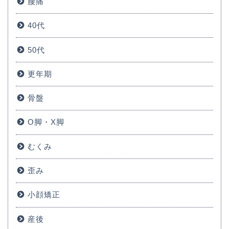
腰痛
40代
50代
更年期
骨盤
O脚・X脚
むくみ
歪み
小顔矯正
産後