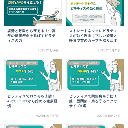
姿勢と呼吸から変える！中高
ストレートネックにピラティ
年の健康寿命を延ばすピラテ
スが効く理由｜正しい姿勢と
ィスの力
呼吸で首のカーブを取り戻す
2025年11月6日
2025年10月31日
お悩み別ピラティスの効果
お悩み別ピラティスの効果
ピラティスでロコモを予防！
ピラティスで関節痛を予防！
40代・50代から始める健康習
膝・股関節・肩を守るエクサ
慣
サイズ6選
2025年10月27日
2025年10月24日