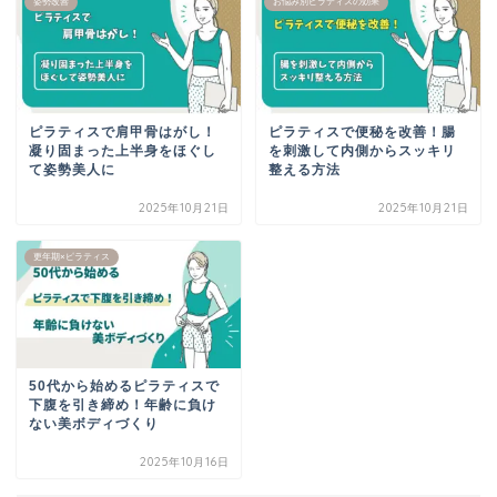
姿勢改善
お悩み別ピラティスの効果
ピラティスで肩甲骨はがし！
ピラティスで便秘を改善！腸
凝り固まった上半身をほぐし
を刺激して内側からスッキリ
て姿勢美人に
整える方法
2025年10月21日
2025年10月21日
更年期×ピラティス
50代から始めるピラティスで
下腹を引き締め！年齢に負け
ない美ボディづくり
2025年10月16日