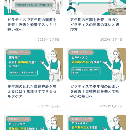
ピラティスで更年期の頭痛を
更年期の不調を改善！ヨガと
改善！呼吸と姿勢でスッキリ
ピラティスの効果の違いと選
軽い体へ
び方
2025年12月8日
2025年12月4日
更年期×ピラティス
更年期×ピラティス
更年期の乱れた自律神経を整
ピラティスで更年期のめまい
えるには？無理せずできるセ
を改善！自律神経を整えて軽
ルフケア
やかな毎日へ
2025年12月4日
2025年11月19日
更年期×ピラティス
更年期×ピラティス