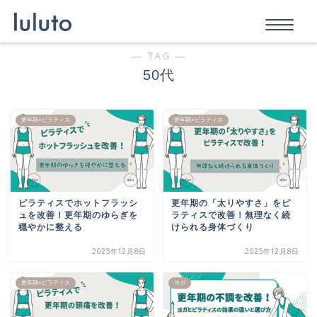
― TAG ―
50代
更年期×ピラティス
更年期×ピラティス
ピラティスでホットフラッシ
更年期の「太りやすさ」をピ
ュを改善！更年期のゆらぎを
ラティスで改善！無理なく続
穏やかに整える
けられる身体づくり
2025年12月8日
2025年12月8日
更年期×ピラティス
ヨガ