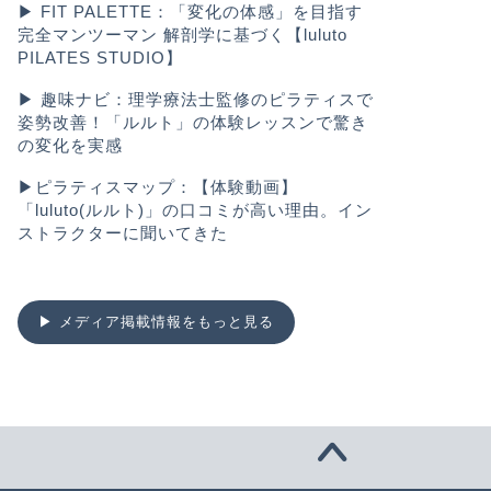
▶︎
FIT PALETTE：「変化の体感」を目指す
完全マンツーマン 解剖学に基づく【luluto
PILATES STUDIO】
▶︎
趣味ナビ：理学療法士監修のピラティスで
姿勢改善！「ルルト」の体験レッスンで驚き
の変化を実感
▶︎
ピラティスマップ：【体験動画】
「luluto(ルルト)」の口コミが高い理由。イン
ストラクターに聞いてきた
▶︎ メディア掲載情報をもっと見る