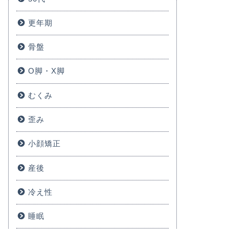
更年期
骨盤
O脚・X脚
むくみ
歪み
小顔矯正
産後
冷え性
睡眠