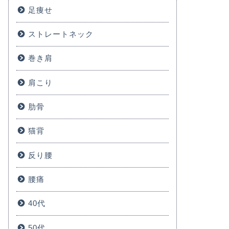
足痩せ
ストレートネック
巻き肩
肩こり
肋骨
猫背
反り腰
腰痛
40代
50代