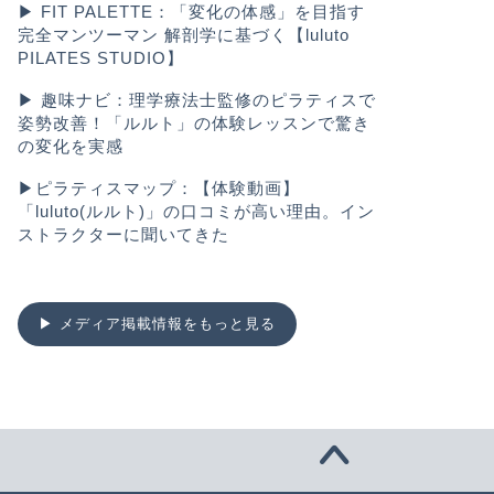
▶︎
FIT PALETTE：「変化の体感」を目指す
完全マンツーマン 解剖学に基づく【luluto
PILATES STUDIO】
▶︎
趣味ナビ：理学療法士監修のピラティスで
姿勢改善！「ルルト」の体験レッスンで驚き
の変化を実感
▶︎
ピラティスマップ：【体験動画】
「luluto(ルルト)」の口コミが高い理由。イン
ストラクターに聞いてきた
▶︎ メディア掲載情報をもっと見る