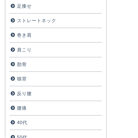
足痩せ
ストレートネック
巻き肩
肩こり
肋骨
猫背
反り腰
腰痛
40代
50代