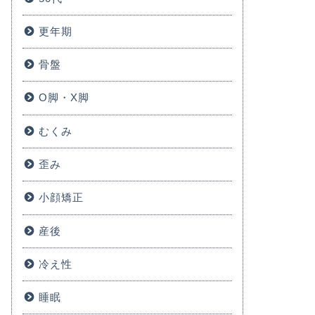
更年期
骨盤
O脚・X脚
むくみ
歪み
小顔矯正
産後
冷え性
睡眠