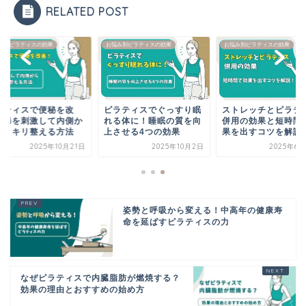
RELATED POST
み別ピラティスの効果
お悩み別ピラティスの効果
お悩み別ピラティスの効果
ラティスで便秘を改
ピラティスでぐっすり眠
ストレッチとピラテ
！腸を刺激して内側か
れる体に！睡眠の質を向
併用の効果と短時間
スッキリ整える方法
上させる4つの効果
果を出すコツを解説
2025年10月21日
2025年10月2日
2025年6月
姿勢と呼吸から変える！中高年の健康寿
命を延ばすピラティスの力
なぜピラティスで内臓脂肪が燃焼する？
効果の理由とおすすめの始め方