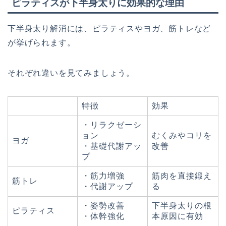
ピラティスが下半身太りに効果的な理由
下半身太り解消には、ピラティスやヨガ、筋トレなど
が挙げられます。
それぞれ違いを見てみましょう。
特徴
効果
・リラクゼーシ
ョン
むくみやコリを
ヨガ
・基礎代謝アッ
改善
プ
・筋力増強
筋肉を直接鍛え
筋トレ
・代謝アップ
る
・姿勢改善
下半身太りの根
ピラティス
・体幹強化
本原因に有効