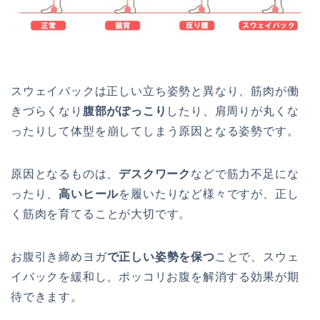
ス
ウ
ェ
イ
バ
ック
は
正
し
い
立
ち
姿
勢
と
異
な
り
、
筋
肉
が働
きづらくなり
腹部がぽっこり
し
た
り
、
肩
周
り
が
丸
く
な
っ
た
り
し
て
体
型
を
崩
し
て
し
ま
う
原
因
と
な
る
姿
勢
で
す
。
原
因
と
な
る
も
の
は、
デスクワーク
な
ど
で
筋
力
不
足
に
な
っ
た
り
、
高いヒール
を
履
い
た
り
な
ど
様
々
で
す
が
、
正
し
く
筋
肉
を
育
て
る
こ
と
が
大
切
で
す
。
お
腹
引
き
締
め
ヨ
ガ
で正しい姿勢を保つ
こ
と
で
、
ス
ウ
ェ
イ
バ
ック
を
緩
和
し
、ポッコリお腹を解消する
効
果
が
期
待
で
き
ま
す
。