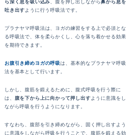
ら深く息を吸い込み
、
腹
を
押
し
出
し
な
が
ら
鼻から息を
吐き出す
よ
う
に
行
う
呼
吸
法
で
す
。
プ
ラ
ナ
ヤ
マ
呼
吸
法
は
、
ヨ
ガ
の練
習
を
す
る
上
で
必
須
と
な
る
呼
吸
法
で
、
体
を
柔
ら
か
く
し
、
心
を
落
ち
着
か
せ
る
効
果
を
期
待
で
き
ま
す
。
お
腹
引
き
締
め
ヨ
ガ
の呼
吸
は
、
基
本
的
な
プ
ラ
ナ
ヤ
マ
呼
吸
法
を
基
本
と
し
て
行
い
ま
す
。
し
か
し
、
腹
筋
を
鍛
え
る
た
め
に
、
腹
式
呼
吸
を
行
う
際
に
は
、
腹を下から上に向かって押し出す
よ
う
に
意
識
を
し
な
が
ら
呼
吸
を
行
う
よ
う
に
な
り
ま
す
。
す
な
わ
ち
、
腹
部
を
引
き
締
め
な
が
ら
、
固
く
押
し
出
す
よ
う
に
意
識
を
し
な
が
ら
呼
吸
を
行
う
こ
と
で
、
腹
筋
を
鍛
え
る
効