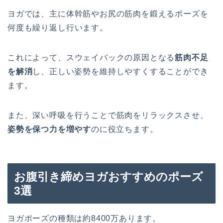
ヨ
ガ
で
は
、
主
に
体
幹
筋
や
お
尻
の筋
肉
を
鍛
え
る
ポ
ー
ズ
を
何
度
も
繰
り
返
し
行
い
ま
す
。
こ
れ
に
よ
っ
て
、
ス
ウ
ェ
イ
バ
ック
の原
因
と
な
る
筋肉不足
を解消
し
、
正
し
い
姿
勢
を
維
持
し
や
す
く
す
る
こ
と
が
で
き
ま
す
。
ま
た
、
深
い
呼
吸
を
行
う
こ
と
で
筋
肉
を
リ
ラ
ック
ス
さ
せ
、
姿勢を保つ力を増やす
の
に
役
立
ち
ま
す
。
お腹引き締めヨガおすすめのポーズ
3選
ヨガポーズの種類は約8400万あります。