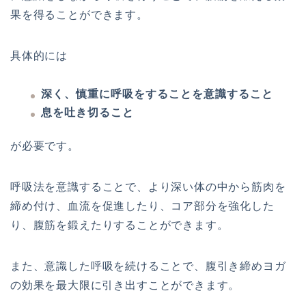
果
を
得
る
こ
と
が
で
き
ま
す
。
具体的には
深く、慎重に呼吸をすることを意識すること
息を吐き切ること
が必要です。
呼
吸
法
を
意
識
す
る
こ
と
で
、
よ
り
深
い
体
の
中
か
ら
筋
肉
を
締
め
付
け
、
血
流
を
促
進
し
た
り
、
コ
ア
部
分
を
強
化
し
た
り
、
腹
筋
を
鍛
え
た
り
す
る
こ
と
が
で
き
ま
す
。
ま
た
、
意
識
し
た
呼
吸
を
続
け
る
こ
と
で
、
腹
引
き
締
め
ヨ
ガ
の効
果
を
最
大
限
に
引
き
出
す
こ
と
が
で
き
ま
す
。