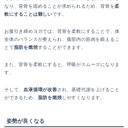
なり、背骨を固めることが求められるため、背骨を
柔
軟にすることは難しい
です。
お腹引き締めヨガでは、背
骨
を
柔
軟
に
す
る
こ
と
で
、
体
全
体
の
バ
ラン
ス
が
整
え
ら
れ
、
腹
部
内
の筋
肉
を
鍛
え
る
こ
と
で
脂肪を燃焼
す
る
こ
と
が
で
き
ま
す
。
ま
た
、
背
骨
を
柔
軟
に
す
る
と
、
呼
吸
が
ス
ム
ー
ズ
に
な
りま
す。
そして、
血
液循環が改善
さ
れ
、基礎代謝
を
上
げ
る
こ
と
が
で
き
る
た
め
、
脂肪を燃焼
し
や
す
く
な
り
ま
す
。
姿勢が良くなる