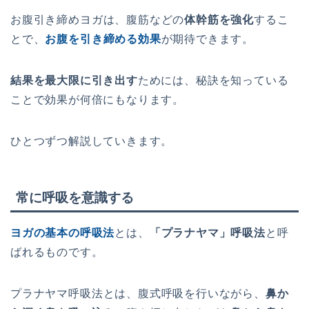
お
腹
引
き
締
め
ヨ
ガ
は
、
腹
筋
な
ど
の
体幹筋を強化
す
る
こ
と
で
、
お
腹
を
引
き
締
め
る
効
果
が
期
待
で
き
ま
す
。
結果を最大限に引き出す
た
め
に
は
、
秘
訣
を
知
っ
て
い
る
こ
とで効果が何倍にもなります
。
ひとつずつ解説していきます。
常に呼吸を意識する
ヨ
ガ
の基
本
の呼
吸
法
と
は
、
「プラナヤマ」呼吸法
と
呼
ば
れ
る
も
の
で
す
。
プ
ラ
ナ
ヤ
マ
呼
吸
法
と
は
、
腹
式
呼
吸
を
行
い
な
が
ら
、
鼻か