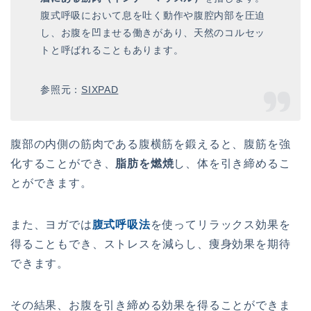
腹式呼吸において息を吐く動作や腹腔内部を圧迫
し、お腹を凹ませる働きがあり、天然のコルセッ
トと呼ばれることもあります。
参照元：
SIXPAD
腹
部
の内
側
の筋
肉である腹横筋
を
鍛
え
る
と
、
腹
筋
を
強
化
す
る
こ
と
が
で
き
、
脂肪を燃焼
し
、体
を
引
き
締
め
る
こ
と
が
で
き
ま
す
。
ま
た
、ヨガでは
腹式
呼
吸
法
を
使
っ
て
リ
ラ
ック
ス
効
果
を
得
る
こ
と
も
で
き
、
スト
レ
ス
を
減
ら
し
、
痩
身
効
果
を
期
待
で
き
ま
す
。
そ
の結
果
、
お
腹
を引き締める
効
果
を
得
る
こ
と
が
で
き
ま