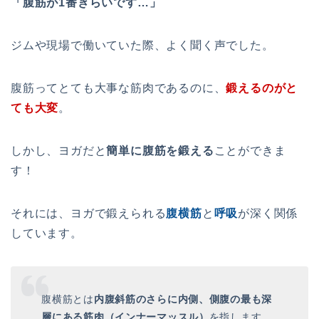
「腹筋が1番きらいです…」
ジムや現場で働いていた際、よく聞く声でした。
腹筋ってとても大事な筋肉であるのに、
鍛えるのがと
ても大変
。
しかし、ヨガだと
簡単に腹筋を鍛える
ことができま
す！
それには、ヨガで鍛えられる
腹横筋
と
呼吸
が深く関係
しています。
腹横筋とは
内腹斜筋のさらに内側、側腹の最も深
層にある筋肉（インナーマッスル）
を指します。