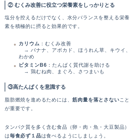
②
むくみ改善に役立つ栄養素をしっかりとる
塩分を控えるだけでなく、水分バランスを整える栄養
素を積極的に摂ると効果的です。
カリウム
：むくみ改善
→ バナナ、アボカド、ほうれん草、キウイ、
わかめ
ビタミンB6
：たんぱく質代謝を助ける
→ 鶏むね肉、まぐろ、さつまいも
③
高たんぱくを意識する
脂肪燃焼を進めるためには、
筋肉量を落とさない
こと
が重要です。
タンパク質を多く含む食品（卵・肉・魚・大豆製品）
は
毎食必ず１品
は食べるようにしましょう。