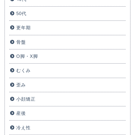
50代
更年期
骨盤
O脚・X脚
むくみ
歪み
小顔矯正
産後
冷え性