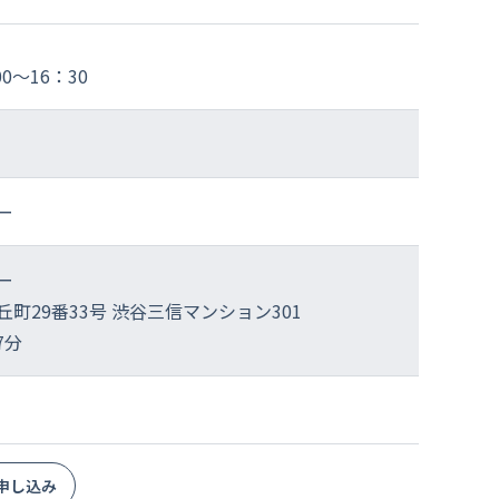
00～16：30
ー
ー
町29番33号 渋谷三信マンション301
7分
お申し込み